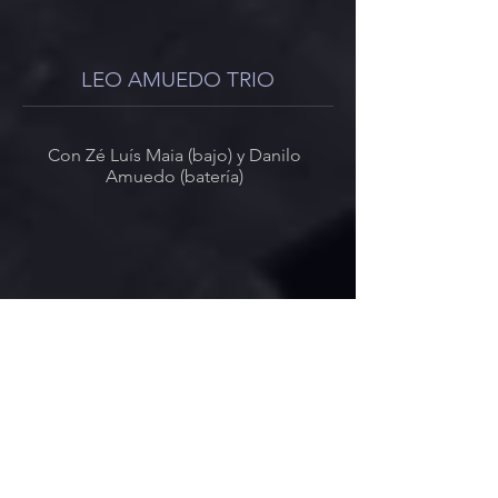
LEO
AMUEDO TRIO
Con Zé Luís Maia (bajo) y Danilo
Amuedo (batería)