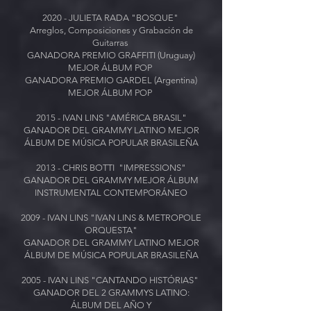
2020 - JULIETA RADA "BOSQUE"
Arreglos, Composiciones y Grabación de
Guitarras
GANADORA
PREMIO GRAFFITI
(Uruguay)
MEJOR ÁLBUM POP
GANADORA
PREMIO GARDEL
(Argentina)
MEJOR ÁLBUM POP
2015 - IVAN LINS "AMÉRICA BRASIL"
GANADOR DEL GRAMMY LATINO MEJOR
ÁLBUM DE MÚSICA POPULAR BRASILEÑA
2013 - CHRIS BOTTI
"IMPRESSIONS"
GANADOR DEL GRAMMY MEJOR ÁLBUM
INSTRUMENTAL CONTEMPORÁNEO
2009 - IVAN LINS "IVAN LINS & METROPOLE
ORQUESTA"
GANADOR DEL GRAMMY LATINO MEJOR
ÁLBUM DE MÚSICA POPULAR BRASILEÑA
2005 - IVAN LINS "CANTANDO HISTÓRIAS"
GANADOR DEL 2 GRAMMYS LATINO:
ÁLBUM DEL AÑO Y